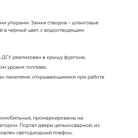
ми упорами. Замки створов – штанговые
й в черный цвет, с водоотводящим
п ДГУ реализован в крышу фургона;
ом уровня топлива;
ван ламелями, открывающимися при работе
автомобильные, промаркированы на
тором. Портал двери цельносварной, из
новлен светодиодный плафон,