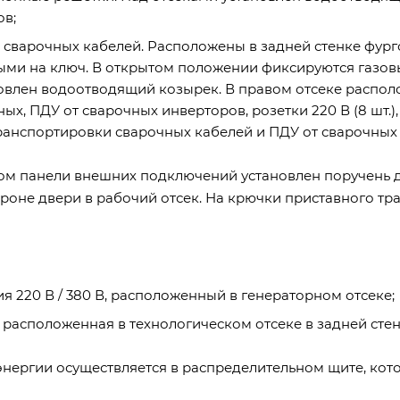
ов;
сварочных кабелей. Расположены в задней стенке фурго
ми на ключ. В открытом положении фиксируются газов
овлен водоотводящий козырек. В правом отсеке распол
 ПДУ от сварочных инверторов, розетки 220 В (8 шт.), 3
транспортировки сварочных кабелей и ПДУ от сварочных
ком панели внешних подключений установлен поручень д
ороне двери в рабочий отсек. На крючки приставного т
я 220 В / 380 В, расположенный в генераторном отсеке;
 расположенная в технологическом отсеке в задней стен
ергии осуществляется в распределительном щите, кото