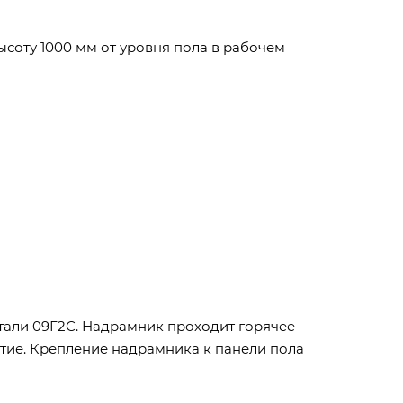
соту 1000 мм от уровня пола в рабочем
тали 09Г2С. Надрамник проходит горячее
ытие. Крепление надрамника к панели пола