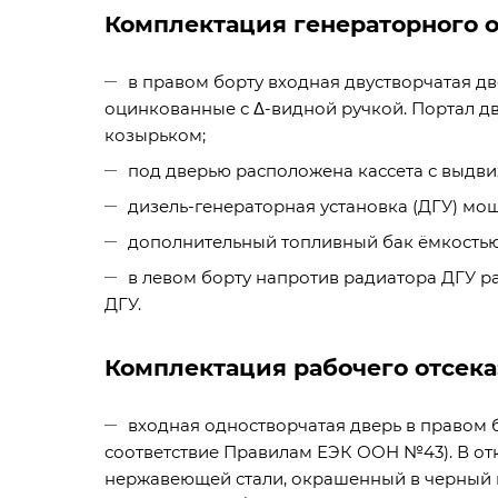
Комплектация генераторного о
в правом борту входная двустворчатая д
оцинкованные с Δ-видной ручкой. Портал д
козырьком;
под дверью расположена кассета с выдви
дизель-генераторная установка (ДГУ) мощ
дополнительный топливный бак ёмкостью 
в левом борту напротив радиатора ДГУ 
ДГУ.
Комплектация рабочего отсека
входная одностворчатая дверь в правом 
соответствие Правилам ЕЭК ООН №43). В от
нержавеющей стали, окрашенный в черный 