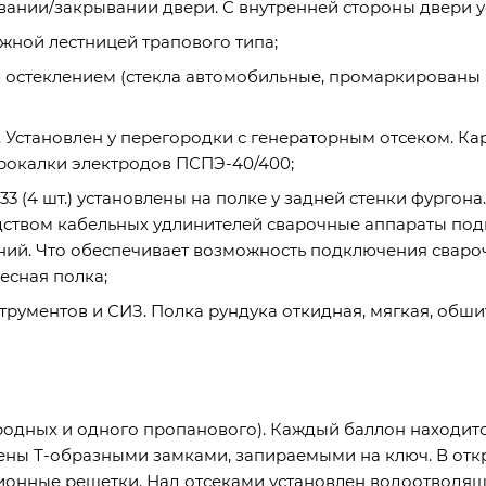
нии/закрывании двери. С внутренней стороны двери у
жной лестницей трапового типа;
м остеклением (стекла автомобильные, промаркированы
. Установлен у перегородки с генераторным отсеком. Ка
прокалки электродов ПСПЭ-40/400;
 (4 шт.) установлены на полке у задней стенки фургон
ством кабельных удлинителей сварочные аппараты по
ий. Что обеспечивает возможность подключения сваро
сная полка;
струментов и СИЗ. Полка рундука откидная, мягкая, обши
родных и одного пропанового). Каждый баллон находитс
щены Т-образными замками, запираемыми на ключ. В о
ионные решетки. Над отсеками установлен водоотводящ