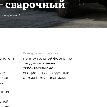
 - сварочный
 - сварочный
Конструкция фургона:
рного и
прямоугольной формы из
сэндвич-панелей,
й
склеиваемых на
кже
специальных вакуумных
секов
столах под давлением.
ов,
очных
шней
рочных