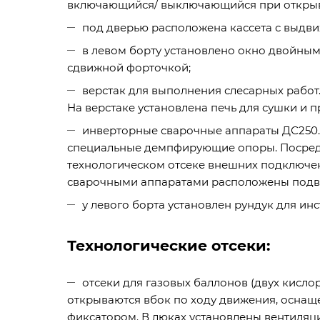
включающийся/ выключающийся при открыва
под дверью расположена кассета с выдви
в левом борту установлено окно двойны
сдвижной форточкой;
верстак для выполнения слесарных работ
На верстаке установлена печь для сушки и 
инверторные сварочные аппараты ДС250.33
специальные демпфирующие опоры. Посред
технологическом отсеке внешних подключен
сварочными аппаратами расположены подве
у левого борта установлен рундук для ин
Технологические отсеки:
отсеки для газовых баллонов (двух кисло
открываются вбок по ходу движения, осна
фиксатором. В люках установлены вентиляц