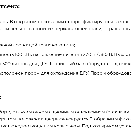
тсека:
верь. В открытом положении створы фиксируются газовы
вери цельносварной, из нержавеющей стали, окрашенны
жной лестницей трапового типа;
ность 100 кВт, напряжение питания 220 В / 380 В. Выхло
500 литров для ДГУ. Топливный бак оборудован датчик
расположен проем для охлаждения ДГУ. Проем оборудо
:
борту с глухим окном с двойным остеклением (стекла 
крытом положении дверь фиксируется Т-образным фикса
цвет, с водоотводящим козырьком. Под козырьком уста