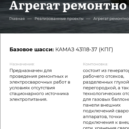
Агрегат ремонтно
—
—
Главная
Реализованные проекты
Агрегат ремонтно
Базовое шасси:
КАМАЗ 43118-37 (КПГ)
Назначение:
Компоновка:
Предназначен для
состоит из генерато
проведения ремонтных и
рабочего отсеков,
электросварочных работ в
разделенных глухо
условиях отсутствия
перегородкой, а та
стационарного источника
технологических от
электропитания.
для газовых баллон
панели внешних
подключений свар
аппаратов, точки
подключения к вне
сети, хранения сва