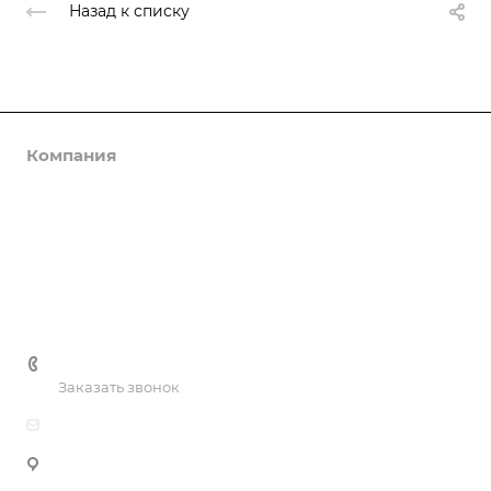
Назад к списку
Компания
Реализованные проекты
Реквизиты
Галерея
Контакты
+7 (920) 020 83 84
Заказать звонок
pk.vega@bk.ru
603000, г. Нижний Новгород,
ул. Ильинская, д.105А