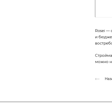
Rosei —
и бюджет
востреб
Стройма
можно н
Наз