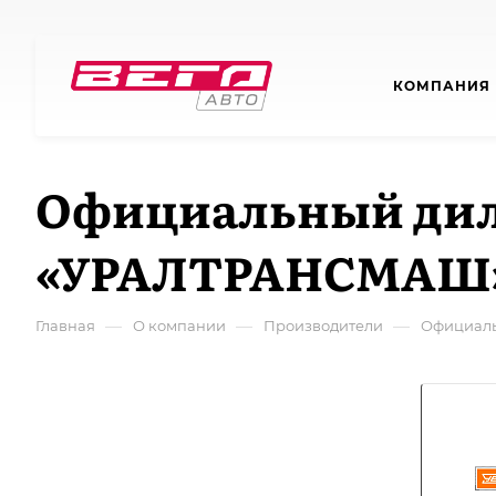
КОМПАНИЯ
Официальный дил
«УРАЛТРАНСМАШ
—
—
—
Главная
О компании
Производители
Официаль