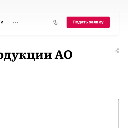
Подать заявку
ИИ
одукции АО